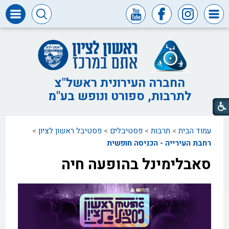
דרושים
ומכרזים
חופש
המידע
החברה העירונית ראשל"צ
לתרבות, ספורט ונופש בע"מ
דבר
ראש
העיר
עמוד הבית
>
תרבות
>
פסטיבלים
>
פסטיבל ראשון לציון
>
דבר
המנכ"ל
רחבת העירייה - הכניסה חופשית
סאבלימינל בהופעה חיה
דירקטוריון
החברה
צור
קשר