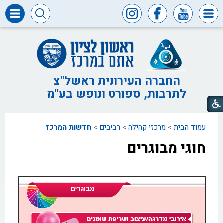
דרושים
ומכרזים
חופש
המידע
החברה העירונית ראשל"צ
לתרבות, ספורט ונופש בע"מ
דבר
ראש
העיר
עמוד הבית
>
מרכזי קהילה
>
רביבים
>
חדשות המרכז
דבר
המנכ"ל
חוגי מבוגרים
דירקטוריון
החברה
צור
קשר