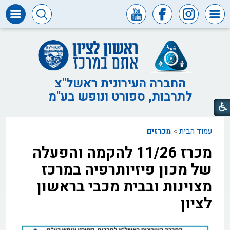
דרושים
ומכרזים
חופש
המידע
החברה העירונית ראשל"צ
לתרבות, ספורט ונופש בע"מ
דבר
ראש
העיר
עמוד הבית
>
מכרזים
דבר
המנכ"ל
מכרז 11/26 להקמה והפעלה
דירקטוריון
של מכון פיזיותרפיה במרכז
החברה
מצוינות ובבית מכבי בראשון
צור
לציון
קשר