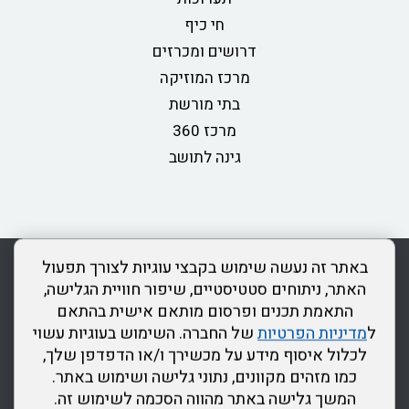
חי כיף
דרושים ומכרזים
מרכז המוזיקה
בתי מורשת
מרכז 360
גינה לתושב
rss
מדיניות פרטיות
מפת אתר
צור קשר
כותר ראשון
באתר זה נעשה שימוש בקבצי עוגיות לצורך תפעול
הצהרת נגישות
האתר, ניתוחים סטטיסטיים, שיפור חוויית הגלישה,
התאמת תכנים ופרסום מותאם אישית בהתאם
דרונט
ל
מדיניות הפרטיות
של החברה. השימוש בעוגיות עשוי
דיגיטל
לכלול איסוף מידע על מכשירך ו/או הדפדפן שלך,
-
כמו מזהים מקוונים, נתוני גלישה ושימוש באתר.
בניית
המשך גלישה באתר מהווה הסכמה לשימוש זה.