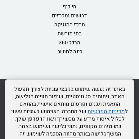
חי כיף
דרושים ומכרזים
מרכז המוזיקה
בתי מורשת
מרכז 360
גינה לתושב
rss
מדיניות פרטיות
מפת אתר
צור קשר
כותר ראשון
באתר זה נעשה שימוש בקבצי עוגיות לצורך תפעול
הצהרת נגישות
האתר, ניתוחים סטטיסטיים, שיפור חוויית הגלישה,
התאמת תכנים ופרסום מותאם אישית בהתאם
דרונט
ל
מדיניות הפרטיות
של החברה. השימוש בעוגיות עשוי
דיגיטל
לכלול איסוף מידע על מכשירך ו/או הדפדפן שלך,
-
כמו מזהים מקוונים, נתוני גלישה ושימוש באתר.
בניית
המשך גלישה באתר מהווה הסכמה לשימוש זה.