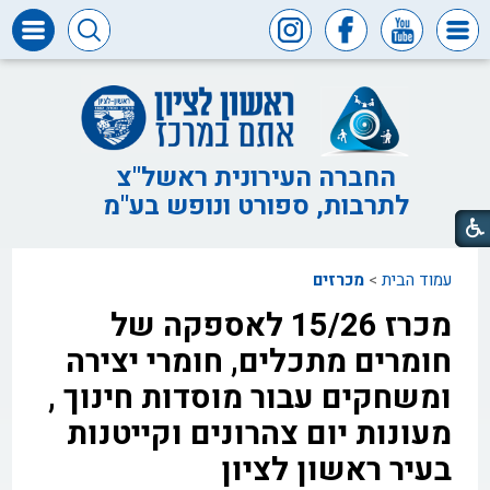
דרושים
ומכרזים
חופש
המידע
החברה העירונית ראשל"צ
לתרבות, ספורט ונופש בע"מ
דבר
ראש
העיר
עמוד הבית
>
מכרזים
דבר
המנכ"ל
מכרז 15/26 לאספקה של
דירקטוריון
חומרים מתכלים, חומרי יצירה
החברה
ומשחקים עבור מוסדות חינוך ,
צור
מעונות יום צהרונים וקייטנות
קשר
בעיר ראשון לציון