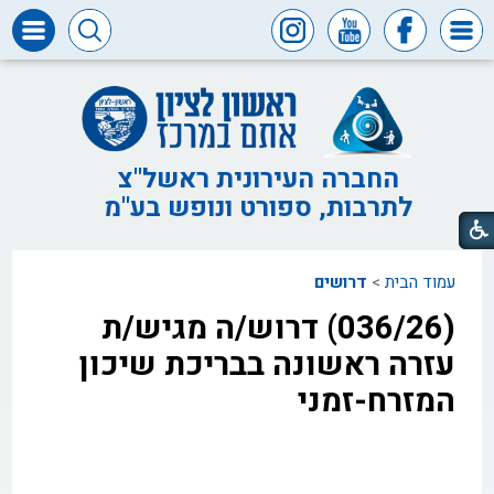
דרושים
ומכרזים
חופש
המידע
החברה העירונית ראשל"צ
לתרבות, ספורט ונופש בע"מ
דבר
ראש
העיר
עמוד הבית
>
דרושים
דבר
המנכ"ל
(036/26) דרוש/ה מגיש/ת
דירקטוריון
עזרה ראשונה בבריכת שיכון
החברה
המזרח-זמני
צור
קשר