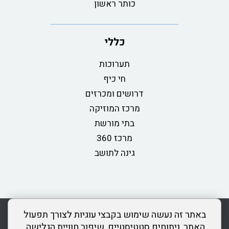
כותר ראשון
כללי
תערוכות
חי כיף
דרושים ומכרזים
מרכז המוזיקה
בתי מורשת
מרכז 360
גינה לתושב
rss
מדיניות פרטיות
מפת אתר
צור קשר
כותר ראשון
באתר זה נעשה שימוש בקבצי עוגיות לצורך תפעול
הצהרת נגישות
האתר, ניתוחים סטטיסטיים, שיפור חוויית הגלישה,