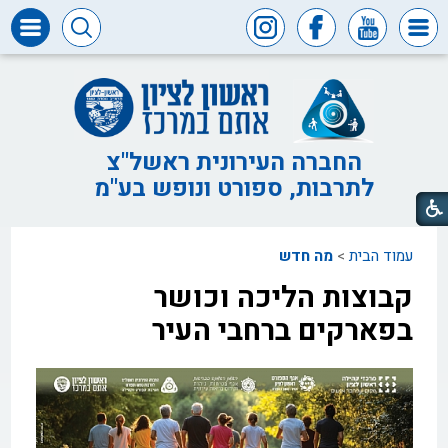
דרושים
ומכרזים
חופש
המידע
החברה העירונית ראשל"צ
לתרבות, ספורט ונופש בע"מ
דבר
ראש
העיר
עמוד הבית
>
מה חדש
דבר
המנכ"ל
קבוצות הליכה וכושר
דירקטוריון
בפארקים ברחבי העיר
החברה
צור
קשר