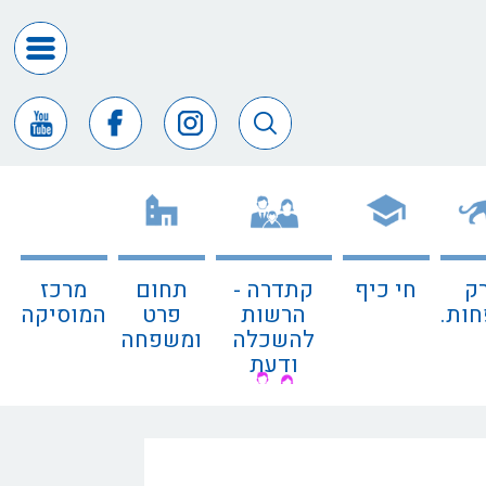
דרושים
ומכרזים
חופש
המידע
דבר
ראש
העיר
ק
חי כיף
קתדרה -
תחום
מרכז
דבר
ות.
הרשות
פרט
המוסיקה
המנכ"ל
להשכלה
ומשפחה
ודעת
דירקטורי
החב
צור