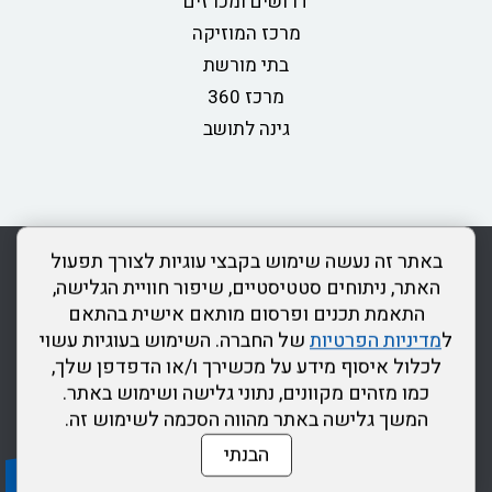
דרושים ומכרזים
מרכז המוזיקה
בתי מורשת
מרכז 360
גינה לתושב
rss
מדיניות פרטיות
מפת אתר
צור קשר
כותר ראשון
באתר זה נעשה שימוש בקבצי עוגיות לצורך תפעול
הצהרת נגישות
האתר, ניתוחים סטטיסטיים, שיפור חוויית הגלישה,
התאמת תכנים ופרסום מותאם אישית בהתאם
דרונט
ל
מדיניות הפרטיות
של החברה. השימוש בעוגיות עשוי
דיגיטל
לכלול איסוף מידע על מכשירך ו/או הדפדפן שלך,
-
כמו מזהים מקוונים, נתוני גלישה ושימוש באתר.
בניית
המשך גלישה באתר מהווה הסכמה לשימוש זה.
אתרים,
הבנתי
בניית
להרשמה לפעילויות החברה