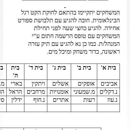
המשחקים יתקיימו בהתאם לחוקת הקט רגל
הבינלאומית. חובה להגיע עם תלבושת ספורט
אחידה. להגיע כחצי שעה לפני תחילת
המשחקים עם טופס הרשמה חתום ע"י
המנהל/ת. כמו כן נא להגיע עם תיק עזרה
ראשונה, כדור משחק ומיכל מים.
בית א'
בית ב'
בית ג'
בית ד'
בית
בי
ה'
אביבים
אופקים
אשלים
ויתקין
בארי
מ.
נ.דקלים
מ.שמעוני
אומנויות
מרחבים
הראל
הד
נ.עוז
רעות
אתרים
נ.חוף
ידלין
סי