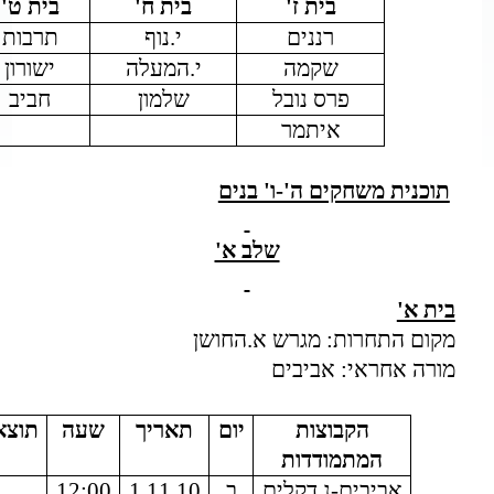
בית ז'
בית ח'
בית ט'
רננים
י.נוף
תרבות
שקמה
י.המעלה
ישורון
פרס נובל
שלמון
חביב
איתמר
תוכנית משחקים ה'-ו' בנים
שלב א'
בית א'
מקום התחרות: מגרש א.החושן
מורה אחראי: אביבים
הקבוצות
יום
תאריך
שעה
תוצא
המתמודדות
אביבים-נ.דקלים
ב
1.11.10
12:00