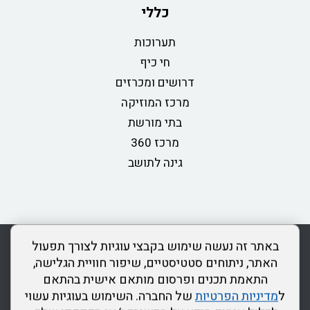
כללי
תערוכות
חי כיף
דרושים ומכרזים
מרכז המוזיקה
בתי מורשת
מרכז 360
גינה לתושב
rss
מדיניות פרטיות
מפת אתר
צור קשר
כותר ראשון
באתר זה נעשה שימוש בקבצי עוגיות לצורך תפעול
הצהרת נגישות
האתר, ניתוחים סטטיסטיים, שיפור חוויית הגלישה,
התאמת תכנים ופרסום מותאם אישית בהתאם
דרונט
ל
מדיניות הפרטיות
של החברה. השימוש בעוגיות עשוי
דיגיטל