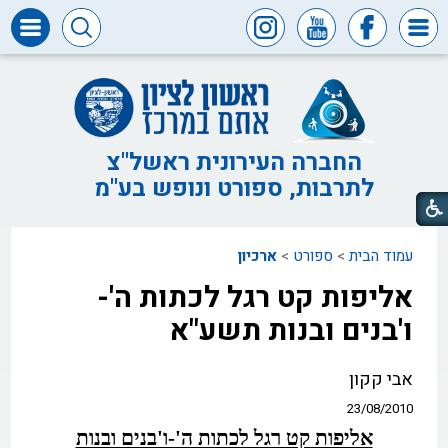
דרושים
ומכרזים
חופש
המידע
החברה העירונית ראשל"צ
לתרבות, ספורט ונופש בע"מ
דבר
ראש
העיר
עמוד הבית
>
ספורט
>
ארכיון
דבר
המנכ"ל
אליפות קט רגל לכתות ה'-
דירקטוריון
ו'בנים ובנות תשע"א
החברה
צור
אבי קקון
קשר
23/08/2010
אליפות קט רגל לכתות ה'-ו'בנים ובנות