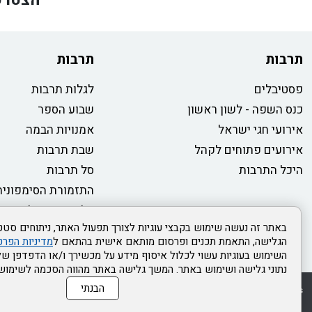
תרבות
תרבות
פסטיבלים
לגלות תרבות
כנס השפה - לשון ראשון
שבוע הספר
אירועי חגי ישראל
אמנויות הבמה
אירועים פתוחים לקהל
שבת תרבות
היכל התרבות
סל תרבות
התזמורת הסימפונית
טלוויזיה קהילתית
באתר זה נעשה שימוש בקבצי עוגיות לצורך תפעול האתר, ניתוחים סטטי
הגלישה, התאמת תכנים ופרסום מותאם אישית בהתאם ל
מדיניות הפרט
השימוש בעוגיות עשוי לכלול איסוף מידע על מכשירך ו/או הדפדפן שלך
נתוני גלישה ושימוש באתר. המשך גלישה באתר מהווה הסכמה לשימוש 
הבנתי
rss
מדיניות פרטיות
מפת אתר
צור קשר
כותר ראשון
הצהרת נגישות