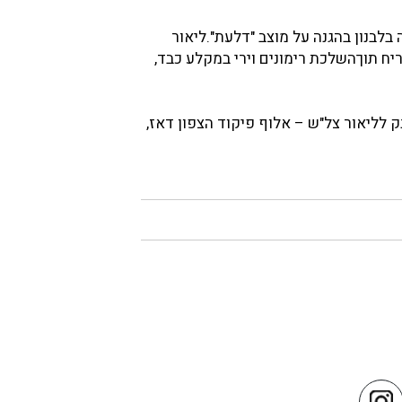
19. בלבד,בקרב קשריונר חטיבה 7 - גדוד רומחשה בלבנון בהגנה על מוצב "דלעת".ליאור
יח תוךהשלכת רימונים וירי במקלע כבד,
ק לליאור צל"ש – אלוף פיקוד הצפון דאז,