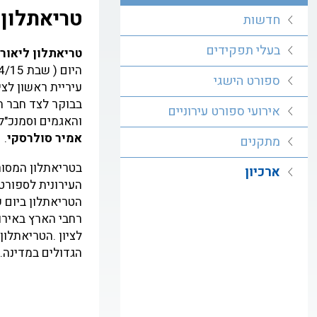
טריאתלון 
חדשות
בעלי תפקידים
טריאתלון ליאור
היום ( שבת 11/4/15 ) בחוף ראשון לציון,
ספורט הישגי
עיריית ראשון לצ
בבוקר לצד חבר 
אירועי ספורט עירוניים
והאגמים וסמנכ"ל
אמיר סולרסקי
.
מתקנים
בטריאתלון המסור
ארכיון
העירונית לספורט 
הטריאתלון ביום 
רחבי הארץ באירו
לציון .הטריאתלון
הגדולים במדינה.