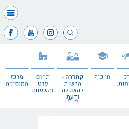
דרושים
ומכרזים
חופש
המידע
דבר
ראש
העיר
ק
חי כיף
קתדרה -
תחום
מרכז
דבר
ות.
הרשות
פרט
המוסיקה
המנכ"ל
להשכלה
ומשפחה
ודעת
דירקטורי
החב
צור