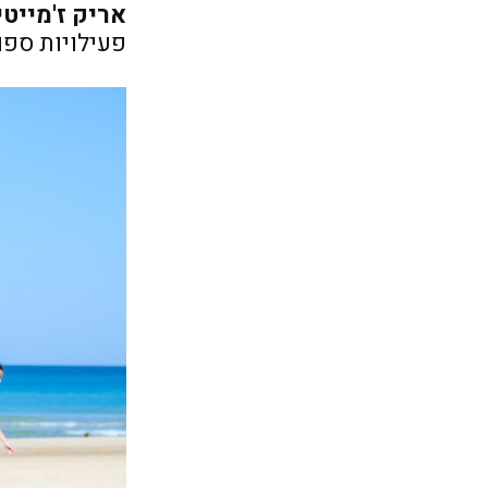
אריק ז'מייטי
פעילויות ספו