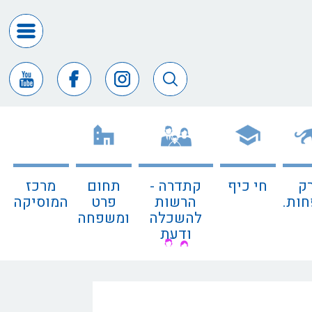
דרושים
ומכרזים
חופש
המידע
דבר
ראש
העיר
ק
חי כיף
קתדרה -
תחום
מרכז
דבר
ות.
הרשות
פרט
המוסיקה
המנכ"ל
להשכלה
ומשפחה
ודעת
דירקטורי
החב
צור