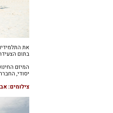
את התלמידים 
בתום הצעידה 
המיזם החינוכ
יסודי, החברה
צילומים: אבי