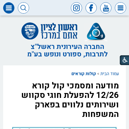
דרושים
ומכרזים
חופש
המידע
החברה העירונית ראשל"צ
לתרבות, ספורט ונופש בע"מ
דבר
ראש
העיר
עמוד הבית
>
קולות קוראים
דבר
המנכ"ל
מודעה ומסמכי קול קורא
דירקטוריון
12/26 להפעלת חוגי סקווש
החברה
ושירותים נלווים בפארק
צור
המשפחות
קשר