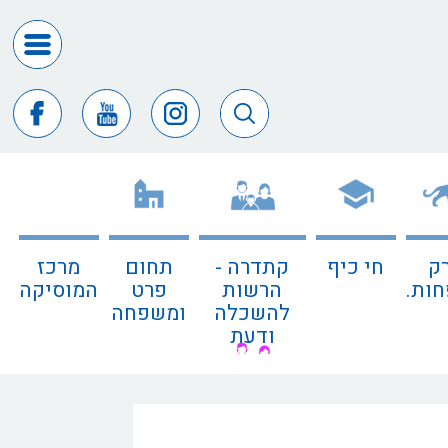
דרושים
ומכרזים
חופש
המידע
דבר
ראש
העיר
ק
חי כיף
קתדרה -
תחום
מרכז
דבר
ות.
הרשות
פרט
המוסיקה
המנכ"ל
להשכלה
ומשפחה
ודעת
דירקטורי
החב
צור