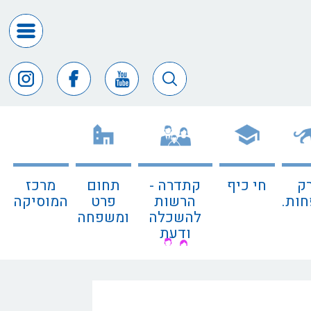
דרושים
ומכרזים
חופש
המידע
דבר
ראש
העיר
ק
חי כיף
קתדרה -
תחום
מרכז
דבר
ות.
הרשות
פרט
המוסיקה
המנכ"ל
להשכלה
ומשפחה
ודעת
דירקטורי
החב
צור