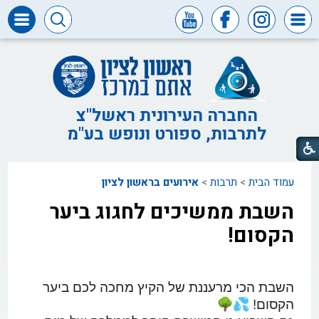
דרושים
ומכרזים
חופש
המידע
החברה העירונית ראשל"צ
לתרבות, ספורט ונופש בע"מ
דבר
ראש
העיר
עמוד הבית
>
תרבות
>
אירועים בראשון לציון
דבר
המנכ"ל
השבת ממשיכים לחגוג ביער
דירקטוריון
הקסום!
החברה
צור
קשר
השבת הכי מרעננת של הקיץ מחכה לכם ביער
הקסום!