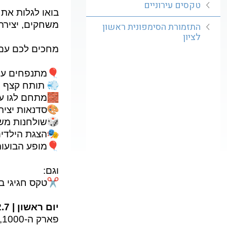
טקסים עירוניים
בואו לגלות את
משחקים, יצירה
התזמורת הסימפונית ראשון
לציון
מחכים לכם עם
מתנפחים ענ
תותח קצף
מתחם לגו ע
סדנאות יציר
שולחנות מש
הצגת הילדים
מופע הבועו
וגם:
טקס חגיגי 
יום ראשון | 12.7 | 19:30-16:30
פארק ה-1000, ראשון לציון