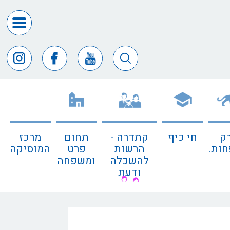
דרושים
ומכרזים
חופש
המידע
דבר
ראש
העיר
ק
חי כיף
קתדרה -
תחום
מרכז
דבר
ות.
הרשות
פרט
המוסיקה
המנכ"ל
להשכלה
ומשפחה
ודעת
דירקטורי
החב
צור