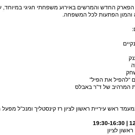
 הפארק החדש והמרשים באירוע משפחתי חגיגי במיוחד, עם
 והמון הפתעות לכל המשפחה.
:
קיים
נק
ה
חק
 “להפיל את הפיל”
ת המרהיב של ד”ר
באבלס
במעמד ראש עיריית
ראשון לציון רז קינסטליך ומנכ”
ל מפעל ה