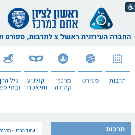
החברה העירונית ראשל"צ
לתרבות, ספורט ו
תרבות
ספורט
מרכזי
קולנוע
גיל הרך
קהילה
ותיאטרון
ובתי ספ
תרבות
עמוד הבית
>
תרבות