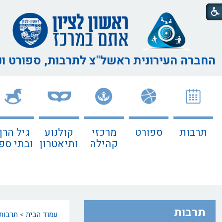
החברה העירונית ראשל"צ
לתרבות, ספורט ו
תרבות
ספורט
מרכזי
קולנוע
גיל הרך
קהילה
ותיאטרון
ובתי ספ
תרבות
עמוד הבית
>
תרבות