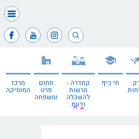
דרושים
ומכרזים
חופש
המידע
דבר
ראש
העיר
ק
חי כיף
קתדרה -
תחום
מרכז
דבר
ות.
הרשות
פרט
המוסיקה
המנכ"ל
להשכלה
ומשפחה
ודעת
דירקטורי
החב
צור