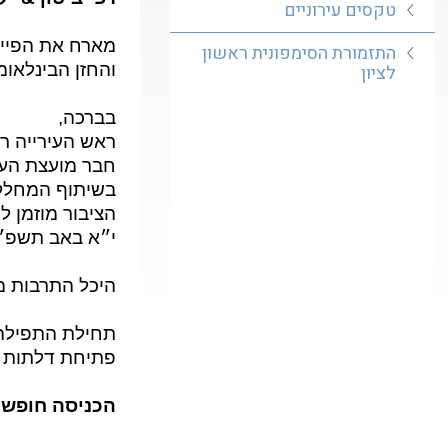
טקסים עירוניים
מארח את הפייט
התזמורת הסימפונית ראשון
והחזן הבינלאומ
לציון
בברכה,
ראש העירייה רז
חבר מועצת העי
בשיתוף המחלקה
הציבור מוזמן 
י״א באב תשפ״ו, .07.26
היכל התרבות מאיר ניצ
תחילת התפילה בשעה 8:00, קידוש 
פתיחת דלתות בשעה 7:30 בבוקר, 
הכניסה חופשית I מספר המקומות 