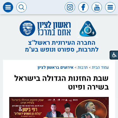
דרושים
ומכרזים
חופש
המידע
החברה העירונית ראשל"צ
לתרבות, ספורט ונופש בע"מ
דבר
ראש
העיר
עמוד הבית
>
תרבות
>
אירועים בראשון לציון
דבר
המנכ"ל
שבת החזנות הגדולה בישראל
דירקטוריון
בשירה ופיוט
החברה
צור
קשר