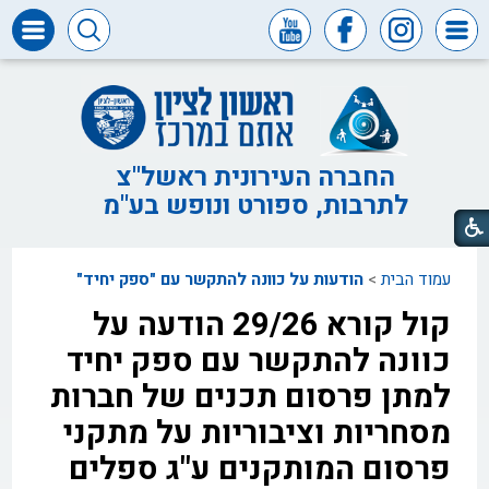
דרושים
ומכרזים
חופש
המידע
החברה העירונית ראשל"צ
לתרבות, ספורט ונופש בע"מ
דבר
ראש
העיר
עמוד הבית
>
הודעות על כוונה להתקשר עם "ספק יחיד"
דבר
המנכ"ל
קול קורא 29/26 הודעה על
דירקטוריון
כוונה להתקשר עם ספק יחיד
החברה
למתן פרסום תכנים של חברות
צור
מסחריות וציבוריות על מתקני
קשר
פרסום המותקנים ע"ג ספלים