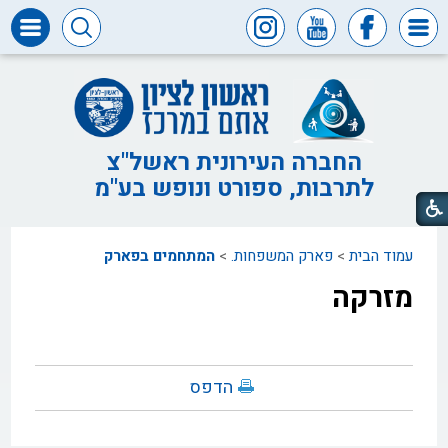
דרושים
ומכרזים
חופש
המידע
החברה העירונית ראשל"צ
לתרבות, ספורט ונופש בע"מ
דבר
ראש
העיר
עמוד הבית
>
פארק המשפחות.
>
המתחמים בפארק
דבר
המנכ"ל
מזרקה
דירקטוריון
החברה
צור
הדפס
קשר