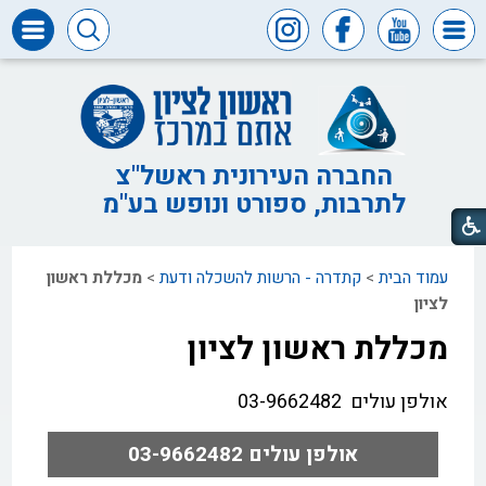
דרושים
ומכרזים
חופש
המידע
החברה העירונית ראשל"צ
לתרבות, ספורט ונופש בע"מ
דבר
ראש
העיר
עמוד הבית
>
קתדרה - הרשות להשכלה ודעת
>
מכללת ראשון
דבר
המנכ"ל
לציון
מכללת ראשון לציון
דירקטוריון
החברה
אולפן עולים 03-9662482
צור
קשר
אולפן עולים 03-9662482