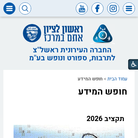
דרושים
ומכרזים
חופש
המידע
החברה העירונית ראשל"צ
לתרבות, ספורט ונופש בע"מ
דבר
ראש
העיר
עמוד הבית
>
חופש המידע
דבר
המנכ"ל
חופש המידע
דירקטוריון
החברה
צור
תקציב 2026
קשר