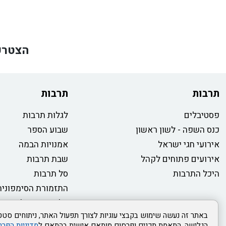
הצטרפ
תרבות
תרבות
פסטיבלים
לגלות תרבות
כנס השפה - לשון ראשון
שבוע הספר
אירועי חגי ישראל
אמנויות הבמה
אירועים פתוחים לקהל
שבת תרבות
היכל התרבות
סל תרבות
התזמורת הסימפונית
טלוויזיה קהילתית
באתר זה נעשה שימוש בקבצי עוגיות לצורך תפעול האתר, ניתוחים סטטי
הגלישה, התאמת תכנים ופרסום מותאם אישית בהתאם ל
מדיניות הפרט