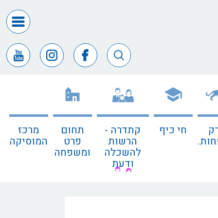
דרושים
ומכרזים
חופש
המידע
דבר
ראש
העיר
ק
חי כיף
קתדרה -
תחום
מרכז
דבר
ות.
הרשות
פרט
המוסיקה
המנכ"ל
להשכלה
ומשפחה
ודעת
דירקטורי
החב
צור