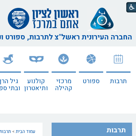
החברה העירונית ראשל"צ
לתרבות, ספורט ו
תרבות
ספורט
מרכזי
קולנוע
גיל הרך
קהילה
ותיאטרון
ובתי ספ
תרבות
עמוד הבית
>
תרבות