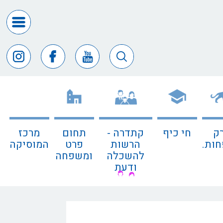
דרושים
ומכרזים
חופש
המידע
דבר
ראש
העיר
ק
חי כיף
קתדרה -
תחום
מרכז
דבר
ות.
הרשות
פרט
המוסיקה
המנכ"ל
להשכלה
ומשפחה
ודעת
דירקטורי
החב
צור