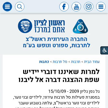
דרושים
ומכרזים
חופש
המידע
החברה העירונית ראשל"צ
לתרבות, ספורט ונופש בע"מ
דבר
ראש
העיר
עמוד הבית
>
תרבות
>
סל תרבות
>
כתבות
דבר
המנכ"ל
למרות שאיננו דוברי יידיש
דירקטוריון
שפת ההצגה דברה אל ליבנו
החברה
צור
גל גפן גליון 2009 - 15/10/09
קשר
במסגרת פעילות סל תרבות עירוני, לילדים ובני נוער,
לילדים ובני נוער בראשל"צ, עלתה בשבוע שעבר