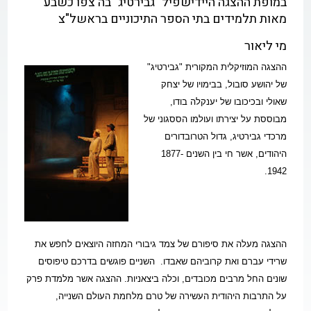
במופת ההצגה היידישפיל "גבירטיג" בה צפו כשבע
מאות תלמידים בתי הספר התיכוניים בראשל"צ
מי ליאור
ההצגה המוזיקלית המקורית "גבירטיג"
של יהושע סובול, בבימויו של יצחק
שאולי ובכיכובו של יענקלה בודו,
מבוססת על יצירתו ועולמו
הססגוני של
מרכדי גבירטיג, גדול הטרובדורים
היהודים, אשר חי בין השנים 1877-
1942.
ההצגה מעלה את סיפורם של צמד גיבורי המחזה היוצאים לחפש את
שרידי עברם ואת קרוביהם שאבדו.
השניים פוגשים בדרכם טיפוסים
שונים החל מרבים מכובדים, וכלה ביצאניות. ההצגה אשר מלמדת פרק
על התרבות היהודית העשירה
של טרם מלחמת העולם השנייה,