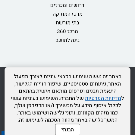
דרושים ומכרזים
מרכז המוזיקה
בתי מורשת
מרכז 360
גינה לתושב
rss
מדיניות פרטיות
מפת אתר
צור קשר
כותר ראשון
באתר זה נעשה שימוש בקבצי עוגיות לצורך תפעול
הצהרת נגישות
האתר, ניתוחים סטטיסטיים, שיפור חוויית הגלישה,
התאמת תכנים ופרסום מותאם אישית בהתאם
דרונט
ל
מדיניות הפרטיות
של החברה. השימוש בעוגיות עשוי
דיגיטל
לכלול איסוף מידע על מכשירך ו/או הדפדפן שלך,
-
כמו מזהים מקוונים, נתוני גלישה ושימוש באתר.
בניית
המשך גלישה באתר מהווה הסכמה לשימוש זה.
אתרים,
הבנתי
בניית