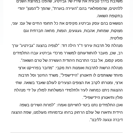
משלבת בדרך טבעית את שיריו של גבירטיג, שהפכו במרוצת השנים
ללהיטים, שהפופולארי בהם:
"העיירה בוערת", שהפך ל"המנון" יהודי
בתקופת השואה.
הנושאים בהם עסק גבירטיג מקיפים את כל תחומי החיים של עם: עוני,
מצוקות, שמחות, אהבות, געגועים, הומות, מחאה חברתית וגם
פוליטית.
מנהלת סל תרבות עירוני ד"ר הילה דוד: "לצפיה בהצגה "גבירטיג" ערך
רב, שכן, מעבר להתוודעותם למשורר מרכדי גבירטיג עברו התלמידים
מסע קסום, אל נבכי התרבות היהודית העשירה של טרם השואה".
מנהלת הרשות לתרבות ואומנות רות מקבי: "מדובר בפרוייקט ארצי
מיוחד ששותפים לו תיאטרון "היידישפיל", משרד החינוך וסל תרבות
ארצי, ומטרתו לקרב את הצופים הצעירים לעולם שאבד בשואה. שתי
ההצגות ניתנו כמחווה לעיר ולתלמידי המשלחות לפולין על ידי מנהלת
פולין ותיאטרון היידישפיל".
ואכן התלמידים נתנו ביטוי לחווייתם ואמרו: "למרות השירים בשפה
היידית ותיאורו של עולם הרחוק ברוחו ובדמויותיו מעולמנו, שפת ההצגה
דיברה ונגעה לליבנו".