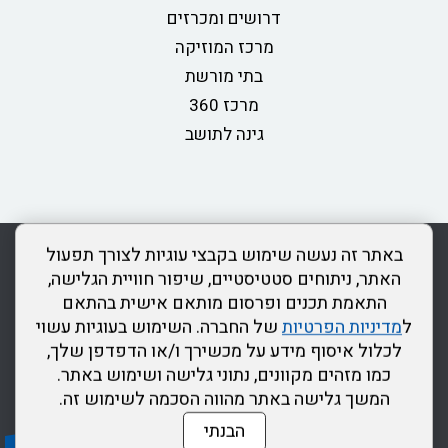
דרושים ומכרזים
מרכז המוזיקה
בתי מורשת
מרכז 360
גינה לתושב
rss
מדיניות פרטיות
מפת אתר
צור קשר
כותר ראשון
באתר זה נעשה שימוש בקבצי עוגיות לצורך תפעול
הצהרת נגישות
האתר, ניתוחים סטטיסטיים, שיפור חוויית הגלישה,
התאמת תכנים ופרסום מותאם אישית בהתאם
דרונט
ל
מדיניות הפרטיות
של החברה. השימוש בעוגיות עשוי
דיגיטל
לכלול איסוף מידע על מכשירך ו/או הדפדפן שלך,
-
כמו מזהים מקוונים, נתוני גלישה ושימוש באתר.
בניית
המשך גלישה באתר מהווה הסכמה לשימוש זה.
אתרים,
הבנתי
בניית