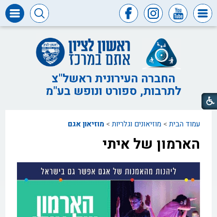
דרושים
ומכרזים
חופש
המידע
החברה העירונית ראשל"צ
לתרבות, ספורט ונופש בע"מ
דבר
ראש
העיר
עמוד הבית
>
מוזיאונים וגלריות
>
מוזיאון אגם
דבר
המנכ"ל
הארמון של איתי
דירקטוריון
החברה
צור
קשר