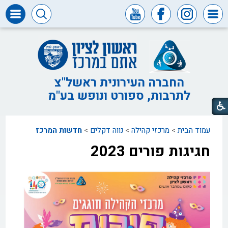
דרושים
ומכרזים
חופש
המידע
החברה העירונית ראשל"צ
לתרבות, ספורט ונופש בע"מ
דבר
ראש
העיר
עמוד הבית
>
מרכזי קהילה
>
נווה דקלים
>
חדשות המרכז
דבר
המנכ"ל
חגיגות פורים 2023
דירקטוריון
החברה
צור
קשר