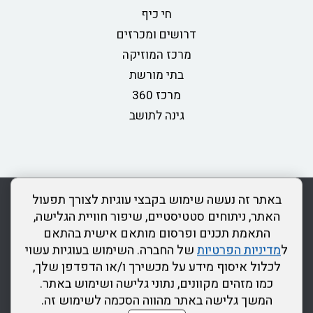
חי כיף
דרושים ומכרזים
מרכז המוזיקה
בתי מורשת
מרכז 360
גינה לתושב
rss
מדיניות פרטיות
מפת אתר
צור קשר
כותר ראשון
באתר זה נעשה שימוש בקבצי עוגיות לצורך תפעול
הצהרת נגישות
האתר, ניתוחים סטטיסטיים, שיפור חוויית הגלישה,
התאמת תכנים ופרסום מותאם אישית בהתאם
דרונט
ל
מדיניות הפרטיות
של החברה. השימוש בעוגיות עשוי
דיגיטל
לכלול איסוף מידע על מכשירך ו/או הדפדפן שלך,
-
כמו מזהים מקוונים, נתוני גלישה ושימוש באתר.
בניית
המשך גלישה באתר מהווה הסכמה לשימוש זה.