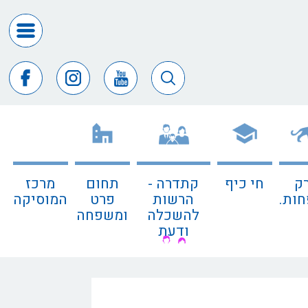
דרושים
ומכרזים
חופש
המידע
דבר
ראש
העיר
ק
חי כיף
קתדרה -
תחום
מרכז
דבר
ות.
הרשות
פרט
המוסיקה
המנכ"ל
להשכלה
ומשפחה
ודעת
דירקטורי
החב
צור