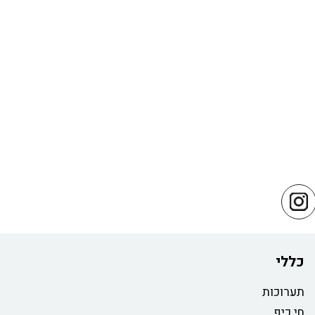
כללי
תערוכות
חי כיף