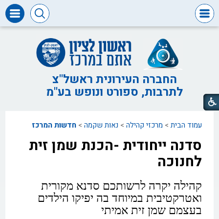
דרושים
ומכרזים
חופש
המידע
החברה העירונית ראשל"צ
לתרבות, ספורט ונופש בע"מ
דבר
ראש
העיר
עמוד הבית
>
מרכזי קהילה
>
נאות שקמה
>
חדשות המרכז
דבר
המנכ"ל
סדנה ייחודית -הכנת שמן זית
דירקטוריון
לחנוכה
החברה
צור
קהילה יקרה לרשותכם
סדנא מקורית
קשר
ואטרקטיבית במיוחד
בה יפיקו הילדים
בעצמם שמן זית אמיתי