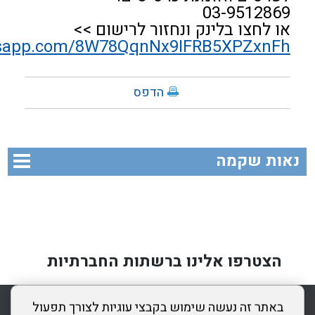
03-9512869
או לחצו בלינק ונחזור לרישום >>
atsapp.com/8W78QqnNx9IFRB5XPZxnFh
הדפס
נאות שקמה
הצטרפו אלינו ברשתות החברתיות
rss
מדיניות פרטיות
מפת אתר
צור קשר
כותר ראשון
באתר זה נעשה שימוש בקבצי עוגיות לצורך תפעול