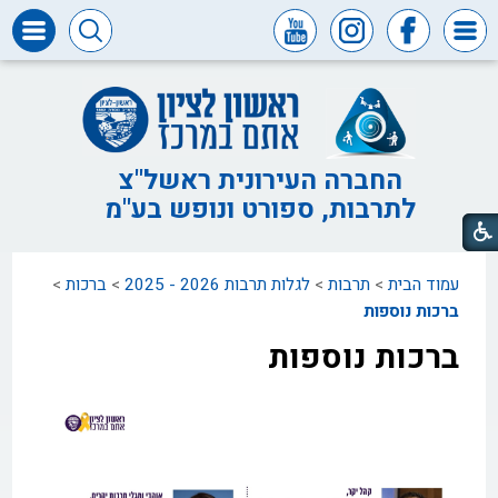
דרושים
ומכרזים
חופש
המידע
החברה העירונית ראשל"צ
לתרבות, ספורט ונופש בע"מ
דבר
ראש
העיר
עמוד הבית
>
תרבות
>
לגלות תרבות 2026 - 2025
>
ברכות
>
דבר
המנכ"ל
ברכות נוספות
ברכות נוספות
דירקטוריון
החברה
צור
קשר