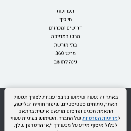
תערוכות
חי כיף
דרושים ומכרזים
מרכז המוזיקה
בתי מורשת
מרכז 360
גינה לתושב
rss
מדיניות פרטיות
מפת אתר
צור קשר
כותר ראשון
באתר זה נעשה שימוש בקבצי עוגיות לצורך תפעול
הצהרת נגישות
האתר, ניתוחים סטטיסטיים, שיפור חוויית הגלישה,
התאמת תכנים ופרסום מותאם אישית בהתאם
דרונט
ל
מדיניות הפרטיות
של החברה. השימוש בעוגיות עשוי
דיגיטל
לכלול איסוף מידע על מכשירך ו/או הדפדפן שלך,
-