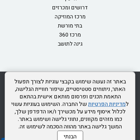
דרושים ומכרזים
מרכז המוזיקה
בתי מורשת
מרכז 360
גינה לתושב
rss
מדיניות פרטיות
מפת אתר
צור קשר
כותר ראשון
באתר זה נעשה שימוש בקבצי עוגיות לצורך תפעול
הצהרת נגישות
האתר, ניתוחים סטטיסטיים, שיפור חוויית הגלישה,
התאמת תכנים ופרסום מותאם אישית בהתאם
דרונט
ל
מדיניות הפרטיות
של החברה. השימוש בעוגיות עשוי
דיגיטל
לכלול איסוף מידע על מכשירך ו/או הדפדפן שלך,
-
כמו מזהים מקוונים, נתוני גלישה ושימוש באתר.
בניית
המשך גלישה באתר מהווה הסכמה לשימוש זה.
אתרים,
הבנתי