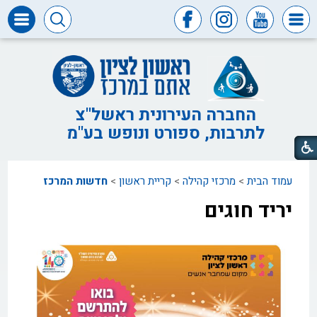
דרושים
ומכרזים
חופש
המידע
החברה העירונית ראשל"צ
לתרבות, ספורט ונופש בע"מ
דבר
ראש
העיר
עמוד הבית
>
מרכזי קהילה
>
קריית ראשון
>
חדשות המרכז
דבר
המנכ"ל
יריד חוגים
דירקטוריון
החברה
צור
קשר