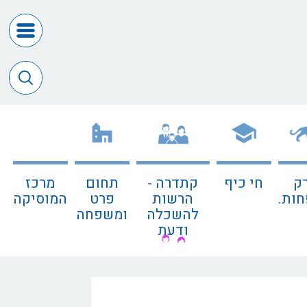
דרושים
ומכרזים
חופש
המידע
דבר
ראש
העיר
ק
חי כיף
קתדרה -
תחום
מרכז
דבר
ות.
הרשות
פרט
המוסיקה
המנכ"ל
להשכלה
ומשפחה
ודעת
דירקטורי
החב
צור