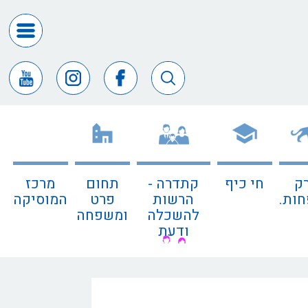
דרושים
ומכרזים
חופש
המידע
דבר
ראש
העיר
ק
חי כיף
קתדרה -
תחום
מרכז
דבר
ות.
הרשות
פרט
המוסיקה
המנכ"ל
להשכלה
ומשפחה
ודעת
דירקטורי
החב
צור