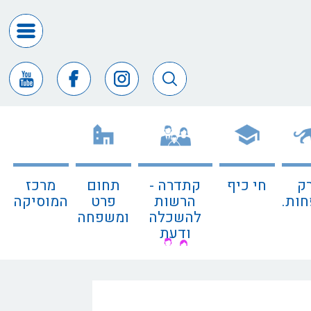
דרושים
ומכרזים
חופש
המידע
דבר
ראש
העיר
ק
חי כיף
קתדרה -
תחום
מרכז
דבר
ות.
הרשות
פרט
המוסיקה
המנכ"ל
להשכלה
ומשפחה
ודעת
דירקטורי
החב
צור