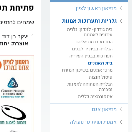
פתיחת תערוכות 
מוזיאון ראשון לציון
גלריות ותערוכות אמנות
שמחים להזמינכם לפתיח
בית גורדון- לונדון, גלריה
עירונית לאמנות
1. יעקב בן דוד המציג את התערוכה "
הסדנא ברמת אליהו
אוצרת: יהוד
הגלריה בבית יד לבנים
תערוכות בבניין העירייה
בית האמנים
מרכז אמנים בשיכון המזרח
פיסול חוצות
הגלריה הפתוחה לאמנות
וסביבה
אינפורמציה כללית
מוזיאון אגם
אמנות ושיתופי פעולה