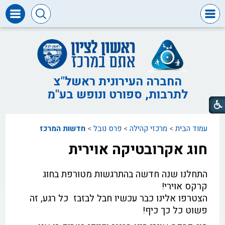
דרושים
ומכרזים
חופש
המידע
החברה העירונית ראשל"צ
לתרבות, ספורט ונופש בע"מ
דבר
ראש
העיר
עמוד הבית
>
מרכזי קהילה
>
פרס נובל
>
חדשות המרכז
דבר
המנכ"ל
חוג אקרובטיקה אוירית
דירקטוריון
החברה
התחלנו שנה חדשה בהתרגשות מטורפת בחוג 
קרקס אוירי!
צור
קשר
הצטרפו אלינו כבר עכשיו חבל לבזבז  כל רגע, זה 
פשוט כל כך כיף!