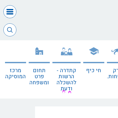
דרושים
ומכרזים
חופש
המידע
דבר
ראש
העיר
ק
חי כיף
קתדרה -
תחום
מרכז
דבר
ות.
הרשות
פרט
המוסיקה
המנכ"ל
להשכלה
ומשפחה
ודעת
דירקטורי
החב
צור