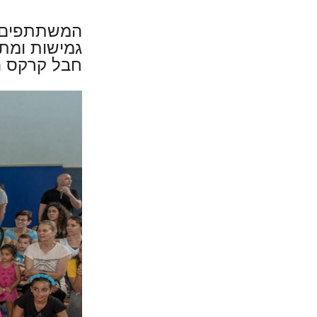
המשתתפים בח
גמישות ומתי
חבל קרקס הע