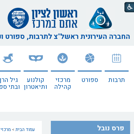
החברה העירונית ראשל"צ
לתרבות, ספורט ו
תרבות
ספורט
מרכזי
קולנוע
גיל הרך
קהילה
ותיאטרון
ובתי ספ
פרס נובל
עמוד הבית
>
מרכזי 