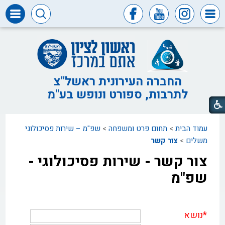
דרושים
ומכרזים
חופש
המידע
החברה העירונית ראשל"צ
לתרבות, ספורט ונופש בע"מ
דבר
ראש
העיר
עמוד הבית
>
תחום פרט ומשפחה
>
שפ"מ – שירות פסיכולוגי
דבר
המנכ"ל
משלים
>
צור קשר
צור קשר - שירות פסיכולוגי -
דירקטוריון
החברה
שפ"מ
צור
קשר
*
נושא