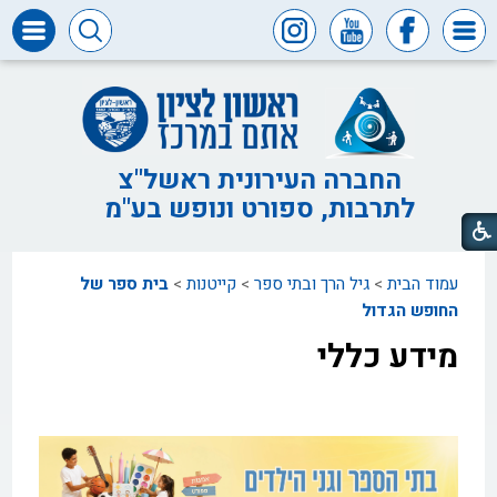
דרושים
ומכרזים
חופש
המידע
החברה העירונית ראשל"צ
לתרבות, ספורט ונופש בע"מ
דבר
ראש
העיר
עמוד הבית
>
גיל הרך ובתי ספר
>
קייטנות
>
בית ספר של
דבר
המנכ"ל
החופש הגדול
מידע כללי
דירקטוריון
החברה
צור
קשר