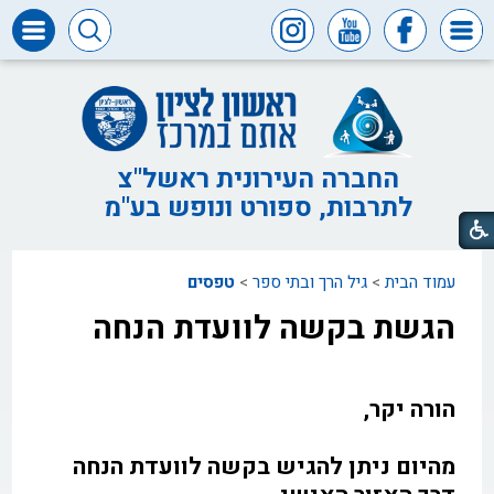
דרושים
ומכרזים
חופש
המידע
החברה העירונית ראשל"צ
לתרבות, ספורט ונופש בע"מ
דבר
ראש
העיר
עמוד הבית
>
גיל הרך ובתי ספר
>
טפסים
דבר
המנכ"ל
הגשת בקשה לוועדת הנחה
דירקטוריון
החברה
הורה יקר,
צור
קשר
מהיום ניתן להגיש בקשה לוועדת הנחה