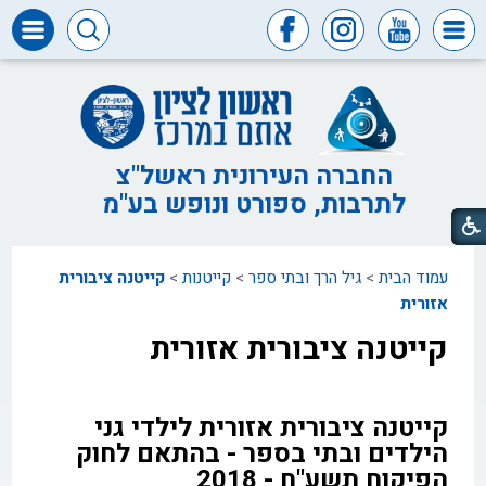
דרושים
ומכרזים
חופש
המידע
החברה העירונית ראשל"צ
לתרבות, ספורט ונופש בע"מ
דבר
ראש
העיר
עמוד הבית
>
גיל הרך ובתי ספר
>
קייטנות
>
קייטנה ציבורית
דבר
המנכ"ל
אזורית
קייטנה ציבורית אזורית
דירקטוריון
החברה
צור
קייטנה ציבורית אזורית לילדי גני
קשר
הילדים ובתי בספר - בהתאם לחוק
הפיקוח תשע"ח - 2018