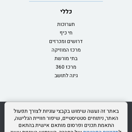
כללי
תערוכות
חי כיף
דרושים ומכרזים
מרכז המוזיקה
בתי מורשת
מרכז 360
גינה לתושב
rss
מדיניות פרטיות
מפת אתר
צור קשר
כותר ראשון
באתר זה נעשה שימוש בקבצי עוגיות לצורך תפעול
הצהרת נגישות
האתר, ניתוחים סטטיסטיים, שיפור חוויית הגלישה,
התאמת תכנים ופרסום מותאם אישית בהתאם
דרונט