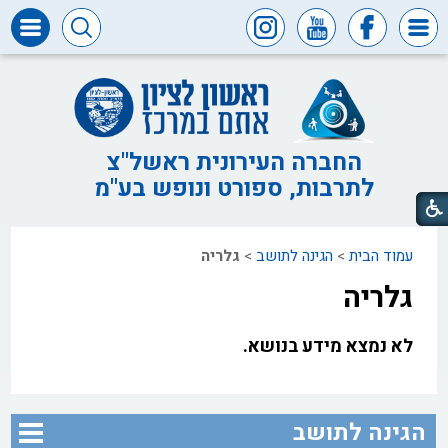
דרושים
ומכרזים
חופש
המידע
החברה העירונית ראשל"צ
לתרבות, ספורט ונופש בע"מ
דבר
ראש
העיר
עמוד הבית
>
הגינה לתושב
>
גלריה
דבר
המנכ"ל
גלריה
דירקטוריון
החברה
לא נמצא מידע בנושא.
צור
קשר
הגינה לתושב