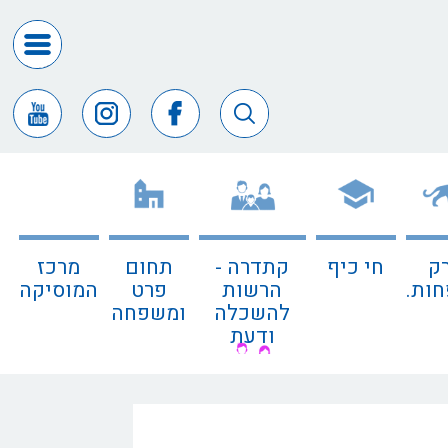
דרושים
ומכרזים
חופש
המידע
דבר
ראש
העיר
ק
חי כיף
קתדרה -
תחום
מרכז
דבר
ות.
הרשות
פרט
המוסיקה
המנכ"ל
להשכלה
ומשפחה
ודעת
דירקטורי
החב
צור