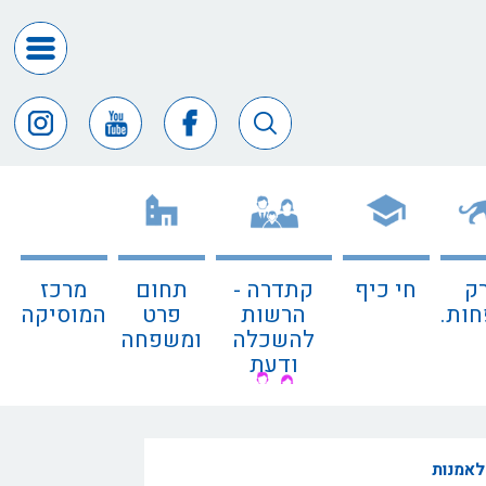
דרושים
ומכרזים
חופש
המידע
דבר
ראש
העיר
ק
חי כיף
קתדרה -
תחום
מרכז
דבר
ות.
הרשות
פרט
המוסיקה
המנכ"ל
להשכלה
ומשפחה
ודעת
דירקטורי
החב
צור
 לאמנות