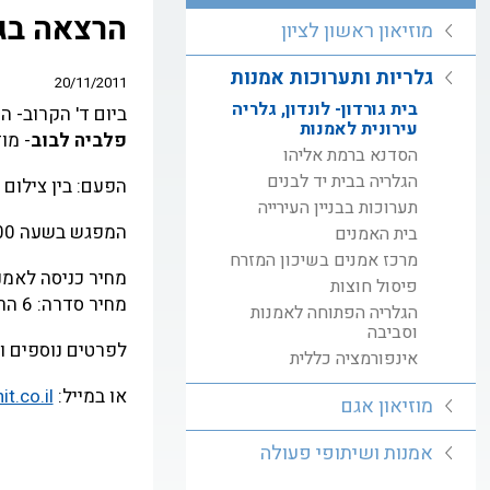
הרצאה בגל
מוזיאון ראשון לציון
גלריות ותערוכות אמנות
20/11/2011
בית גורדון- לונדון, גלריה
ביום ד' הקרוב- 
עירונית לאמנות
פלביה לבוב
- מו
הסדנא ברמת אליהו
הגלריה בבית יד לבנים
הפעם: בין צילום 
תערוכות בבניין העירייה
המפגש בשעה 20:00.
בית האמנים
מרכז אמנים בשיכון המזרח
מחיר כניסה לאמנים ולגמלא
פיסול חוצות
מחיר סדרה: 6 הרצאות: 210 ₪ במקום 240 ₪.
הגלריה הפתוחה לאמנות
וסביבה
לפרטים נוספים ולריש
אינפורמציה כללית
או במייל:
t.co.il
מוזיאון אגם
אמנות ושיתופי פעולה