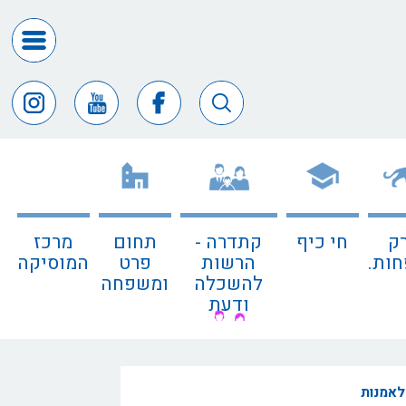
דרושים
ומכרזים
חופש
המידע
דבר
ראש
העיר
ק
חי כיף
קתדרה -
תחום
מרכז
דבר
ות.
הרשות
פרט
המוסיקה
המנכ"ל
להשכלה
ומשפחה
ודעת
דירקטורי
החב
צור
 לאמנות