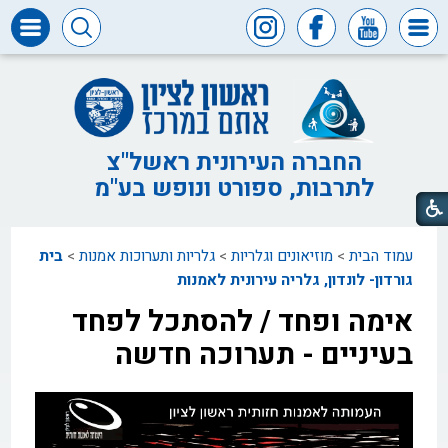
דרושים
ומכרזים
חופש
המידע
החברה העירונית ראשל"צ
לתרבות, ספורט ונופש בע"מ
דבר
ראש
העיר
עמוד הבית
>
מוזיאונים וגלריות
>
גלריות ותערוכות אמנות
>
בית
דבר
המנכ"ל
גורדון- לונדון, גלריה עירונית לאמנות
אימה ופחד / להסתכל לפחד
דירקטוריון
החברה
בעיניים - תערוכה חדשה
צור
קשר