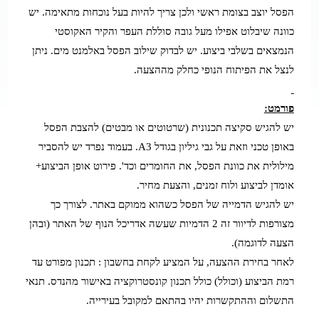
הפסל יוצב בצומת ראשי ולכן צריך להיות בעל נוכחות מתאימה. יש
כוונה שיבלוט אפילו מעל גובה סוללת העפר והקיר האקוסטי
הנמצאים בשלבי ביצוע. יש לבדוק שילוב הפסל באלמנט מים. ניתן
לנצל את הפיתוח הנופי כחלק מההצעה.
פורמט:
יש להגיש סקיצה תכנונית (שרטוטים או מבטים) להצבת הפסל
באופן טכני וזאת על גבי גיליון בגודל 3
A
. בעמוד נפרד יש להסביר
מילולית את כוונת הפסל, את החומרים וכד'. פירוט אופן הביצוע+
אומדן לביצוע ולוח זמנים, והצעת מחיר.
יש להגיש הדמייה של הפסל כשהוא ממוקם באתר. לצורך כך
מצורפות לדיוור זה 2 הדמיות שעשה אדריכל הנוף של האתר (ובהן
הצעה לדוגמה).
לאחר בחירת ההצעה, על המציע לקחת בחשבון : תכנון מפורט עד
רמת הביצוע (וכולל) כולל תכנון קונסטרוקציה באישור מהנדס. תנאי
התשלום וההתקשרות יהיו בהתאם למקובל בעירייה.