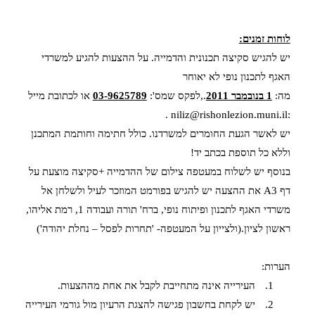
לוחות זמנים:
יש להגיש סקיצה תכנונית והדמייה. על ההצעות להגיע למשרדי
האגף לתכנון נופי לא יאוחר
מה:
1 בנובמבר 2011
.,לפקס שמס':
03-9625789
או לכתובת מייל
.
niliz@rishonlezion.muni.il
:
יש לאשר הגעת החומרים למשרדנו. כולל חתימה וחותמת המתכנן
וללא כל תוספת בכתב יד!
בנוסף יש לשלוח במעטפה צילום של ההדמייה +סקיצה מוצעת על
דף
A3
את ההצעה יש להגיש בפורמט המוזכר לעיל ולשלחן אל
משרדי האגף לתכנון ופיתוח נופי, ברח' תורה ועבודה 1, רמת אליהו,
ראשון לציון.(ולצייון על המעטפה- 'תחרות לפסל – נחלת יהודה')
הערות:
1.
העירייה אינה מתחייבת לקבל את אחת מההצעות.
2.
יש לקחת בחשבון פגישה להצגת הרעיון מול גורמי העירייה