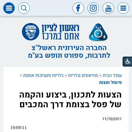
דרושים
ומכרזים
חופש
המידע
החברה העירונית ראשל"צ
לתרבות, ספורט ונופש בע"מ
דבר
ראש
העיר
עמוד הבית
>
מוזיאונים וגלריות
>
גלריות ותערוכות אמנות
>
דבר
המנכ"ל
פיסול חוצות
הצעות לתכנון, ביצוע והקמה
דירקטוריון
החברה
של פסל בצומת דרך המכבים
צור
קשר
11/10/2011