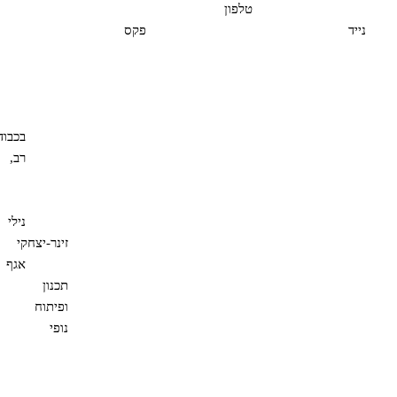
טלפון
נייד
פקס
בכבוד
רב,
נילי
זינר-יצחקי
אגף
תכנון
ופיתוח
נופי