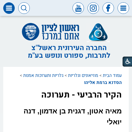
דרושים
ומכרזים
חופש
המידע
החברה העירונית ראשל"צ
לתרבות, ספורט ונופש בע"מ
דבר
ראש
העיר
עמוד הבית
>
מוזיאונים וגלריות
>
גלריות ותערוכות אמנות
>
דבר
המנכ"ל
הסדנא ברמת אליהו
הקיר הרביעי - תערוכה
דירקטוריון
החברה
צור
מאיה אטון, דגנית בן אדמון, דנה
קשר
יואלי