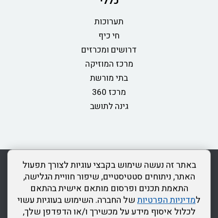
כללי
תערוכות
חי כיף
דרושים ומכרזים
מרכז המוזיקה
בתי מורשת
מרכז 360
גינה לתושב
rss
מדיניות פרטיות
מפת אתר
צור קשר
כותר ראשון
באתר זה נעשה שימוש בקבצי עוגיות לצורך תפעול
הצהרת נגישות
האתר, ניתוחים סטטיסטיים, שיפור חוויית הגלישה,
התאמת תכנים ופרסום מותאם אישית בהתאם
דרונט
ל
מדיניות הפרטיות
של החברה. השימוש בעוגיות עשוי
דיגיטל
לכלול איסוף מידע על מכשירך ו/או הדפדפן שלך,