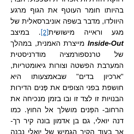
בהיותו חומר העוטף את הגוף מרגע
היוולדו, מדבר בשפה אוניברסאלית של
מגע וראייה מישושית
. במיצב
[2]
Inside-Out
מייצרת האמנית, במהלך
של טרנספורמציה מודרניסטית
המערבת הפשטה וצורות גיאומטריות,
"ארכיון בדים" ש
באמצעותו
היא
חושפת בפני הצופים את פְּנים הדירות
הבנויות זו לצד זו ובו בזמן מנכיחה את
הרחוב- הפְּנים מושלך אל החוץ. כמו
דנה יואלי, גם בן אדמון בונה קיר רך-
אך בעוד הקיר הגמיש של יואלי
נבנה