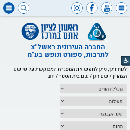
דרושים
ומכרזים
חופש
המידע
החברה העירונית ראשל"צ
לתרבות, ספורט ונופש בע"מ
דבר
ראש
העיר
לנוחיותך, ניתן לחפש את המסגרת המבוקשת על פי שם
דבר
הצהרון / שם הגן / שם בית הספר / חוג
המנכ"ל
דירקטוריון
החברה
צור
קשר