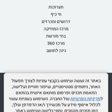
תערוכות
חי כיף
דרושים ומכרזים
מרכז המוזיקה
בתי מורשת
מרכז 360
גינה לתושב
rss
מדיניות פרטיות
מפת אתר
צור קשר
כותר ראשון
באתר זה נעשה שימוש בקבצי עוגיות לצורך תפעול
הצהרת נגישות
האתר, ניתוחים סטטיסטיים, שיפור חוויית הגלישה,
התאמת תכנים ופרסום מותאם אישית בהתאם
דרונט
ל
מדיניות הפרטיות
של החברה. השימוש בעוגיות עשוי
דיגיטל
לכלול איסוף מידע על מכשירך ו/או הדפדפן שלך,
-
כמו מזהים מקוונים, נתוני גלישה ושימוש באתר.