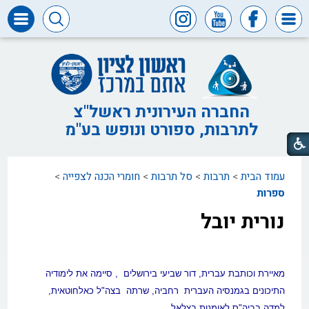
דרושים
ומכרזים
חופש
המידע
החברה העירונית ראשל"צ
לתרבות, ספורט ונופש בע"מ
דבר
ראש
העיר
עמוד הבית
>
תרבות
>
סל תרבות
>
חומרי הכנה לצפייה
>
דבר
המנכ"ל
ספרות
נורית יובל
דירקטוריון
החברה
צור
קשר
מאיירת וכותבת עברית, דור שביעי בירושלים
,
סיימה את לימודיה
התיכונים
בגמנסיה העברית רחביה, שרתה
בצה"ל כאלחוטאית,
למדה בביה"ס לאומנות בצלאל.