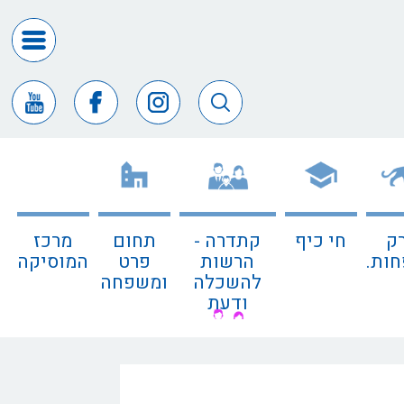
דרושים
ומכרזים
חופש
המידע
דבר
ראש
העיר
ק
חי כיף
קתדרה -
תחום
מרכז
דבר
ות.
הרשות
פרט
המוסיקה
המנכ"ל
להשכלה
ומשפחה
ודעת
דירקטורי
החב
צור