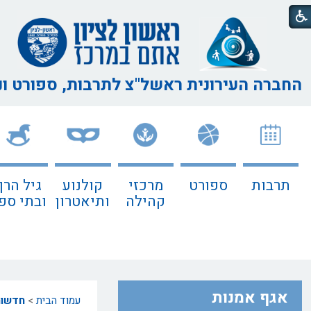
החברה העירונית ראשל"צ
לתרבות, ספורט ו
תרבות
ספורט
מרכזי
קולנוע
גיל הרך
קהילה
ותיאטרון
ובתי ספ
אגף אמנות
עמוד הבית
>
חדשו